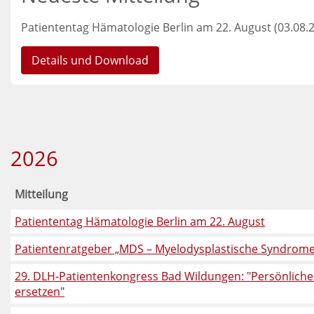
Patiententag Hämatologie Berlin am 22. August (03.08.
Details und Download
2026
Mitteilung
Patiententag Hämatologie Berlin am 22. August
Patientenratgeber „MDS – Myelodysplastische Syndrome
29. DLH-Patientenkongress Bad Wildungen: "Persönlicher
ersetzen"