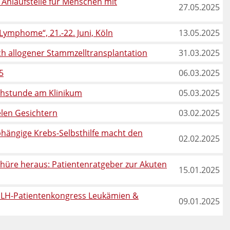
Anlaufstelle für Menschen mit
27.05.2025
ymphome“, 21.-22. Juni, Köln
13.05.2025
ch allogener Stammzelltransplantation
31.03.2025
5
06.03.2025
chstunde am Klinikum
05.03.2025
elen Gesichtern
03.02.2025
hängige Krebs-Selbsthilfe macht den
02.02.2025
hüre heraus: Patientenratgeber zur Akuten
15.01.2025
r DLH-Patientenkongress Leukämien &
09.01.2025