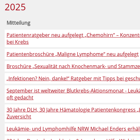
2025
Mitteilung
Patientenratgeber neu aufgelegt „Chemohirn“ – Konze
bei Krebs
Patientenbroschüre „Maligne Lymphome“ neu aufgelegt
Broschüre „Sexualität nach Knochenmark- und Stammzell
„Infektionen? Nein, danke!“ Ratgeber mit Tipps bei ges
September ist weltweiter Blutkrebs-Aktionsmonat - Leuk
oft gedacht
30 Jahre DLH, 30 Jahre Hämatologie Patientenkongress
Zuversicht
Leukämie- und Lymphomhilfe NRW Michael Enders erhäl