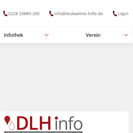
0228 33889-200
info@leukaemie-hilfe.de
Login
Infothek
Verein
Infothek
Verein