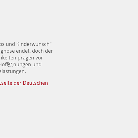
ebs und Kinderwunsch"
iagnose endet, doch der
hkeiten prägen vor
n Hoffnungen und
Belastungen.
tseite der Deutschen