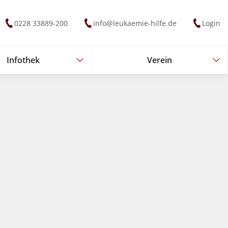
0228 33889-200
info@leukaemie-hilfe.de
Login
Infothek
Verein
Infothek
Verein