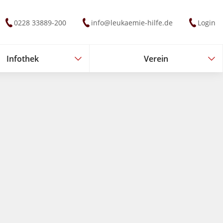
0228 33889-200
info@leukaemie-hilfe.de
Login
Infothek
Verein
Infothek
Verein