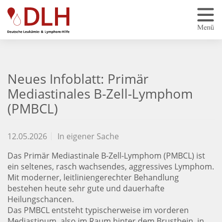
Zum Hauptinhalt springen
Neues Infoblatt: Primär
Mediastinales B-Zell-Lymphom
(PMBCL)
12.05.2026
In eigener Sache
Das Primär Mediastinale B-Zell-Lymphom (PMBCL) ist
ein seltenes, rasch wachsendes, aggressives Lymphom.
Mit moderner, leitliniengerechter Behandlung
bestehen heute sehr gute und dauerhafte
Heilungschancen.
Das PMBCL entsteht typischerweise im vorderen
Mediastinum, also im Raum hinter dem Brustbein, in